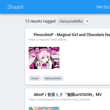
Shaarli
TAG CL
13 results tagged
HatsuneMiku
✕
PinocchioP - Magical Girl and Chocolate fe
https://youtu.be/T2kS1gAbxhc
music
HatsuneMiku
40mP / 初音ミク「無限∞VISION」MV
https://www.youtube.com/watch?v=AeE_Ue2ok0g