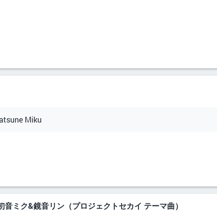
Hatsune Miku
ド feat. 初音ミク&鏡音リン（プロジェクトセカイ テーマ曲）