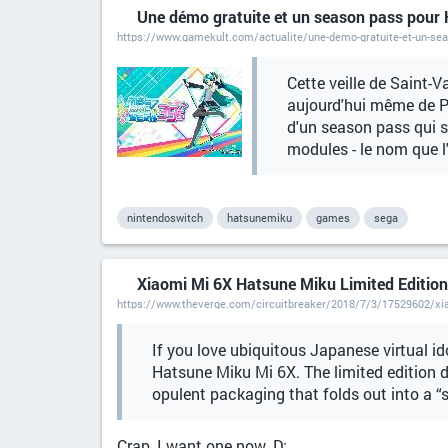
Une démo gratuite et un season pass pour
https://www.gamekult.com/actualite/une-demo-gratuite-et-un-se
Cette veille de Saint-V
aujourd'hui même de Pro
d'un season pass qui 
modules - le nom que l
nintendoswitch
hatsunemiku
games
sega
Xiaomi Mi 6X Hatsune Miku Limited Edition 
https://www.theverge.com/circuitbreaker/2018/7/3/17529602/xiao
If you love ubiquitous Japanese virtual i
Hatsune Miku Mi 6X. The limited edition 
opulent packaging that folds out into a “s
Crap, I want one now. D: