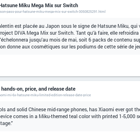
 Hatsune Miku Mega Mix sur Switch
ason-pass-pour-hatsune-miku-mega-mix-sur-switch-3050825291.html
alentin est placée au Japon sous le signe de Hatsune Miku, qui v
ject DIVA Mega Mix sur Switch. Tant qu'à faire, elle refroidira 
s'échelonnera jusqu'au mois de mai, soit 6 packs de contenu s
'on donne aux cosmétiques sur les podiums de cette série de j
hands-on, price, and release date
mi-mi-6x-hatsune-miku-limited-edition-release-date-price
dols and solid Chinese mid-range phones, has Xiaomi ever got th
device comes in a Miku-themed teal color with printed 1-5,000 
tage.”