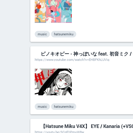
music
hatsunemiku
ピノキオピー - 神っぽいな feat. 初音ミク / G
https://www.youtube.com/watch?v=EHBFKhLUVig
music
hatsunemiku
【Hatsune Miku V4X】 EYE / Kanaria (
https://youtu.be/SCgfOPmyW8w