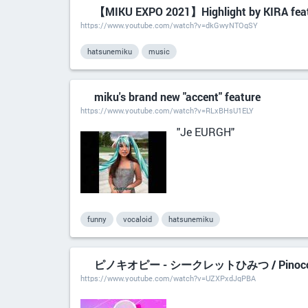
【MIKU EXPO 2021】Highlight by KIRA fe
https://www.youtube.com/watch?v=dkGwyNTOgSY
hatsunemiku
music
miku's brand new "accent" feature
https://www.youtube.com/watch?v=RLxBHsU1ELY
"Je EURGH"
funny
vocaloid
hatsunemiku
ピノキオピー - シークレットひみつ / PinocchioP
https://www.youtube.com/watch?v=UZXPxdJqPBA