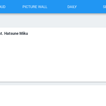
OUD
PICTURE WALL
DAILY
S
at. Hatsune Miku