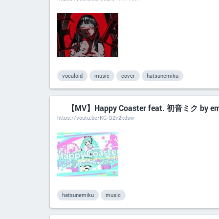
vocaloid
music
cover
hatsunemiku
【MV】Happy Coaster feat. 初音ミク by e
https://youtu.be/KG-Q2v2kdsw
hatsunemiku
music