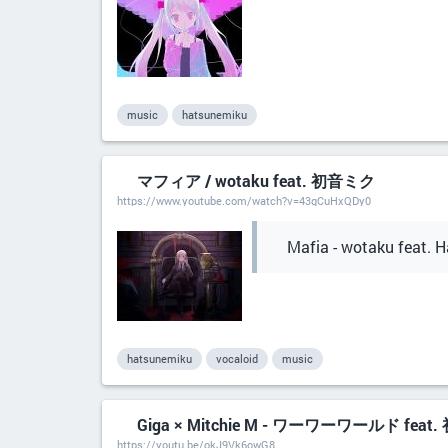
music
hatsunemiku
マフィア / wotaku feat. 初音ミク
https://www.youtube.com/watch?v=43gCuHxQDy0
Mafia - wotaku feat. 
hatsunemiku
vocaloid
music
Giga × Mitchie M - ワーワーワール
https://youtu.be/okJ9Vk6owG8