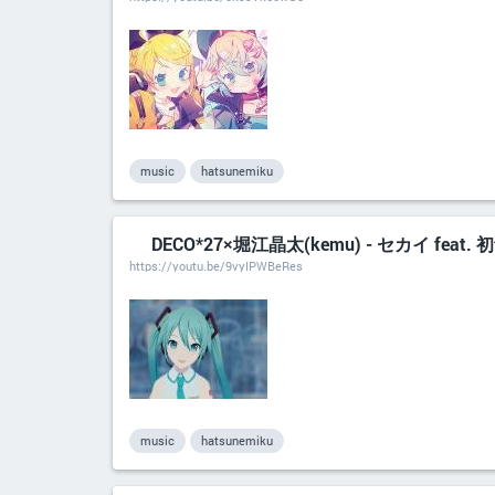
music
hatsunemiku
DECO*27×堀江晶太(kemu) - セカイ feat.
https://youtu.be/9vyIPWBeRes
music
hatsunemiku