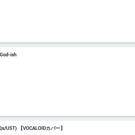
od-ish
+VSQx/UST) 【VOCALOIDカバー】